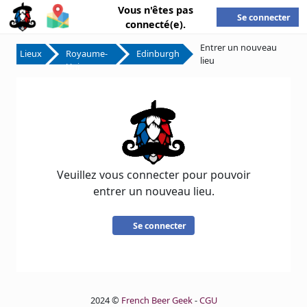
Vous n'êtes pas
Se connecter
connecté(e).
Entrer un nouveau
Lieux
Royaume-
Edinburgh
lieu
Uni
Veuillez vous connecter pour pouvoir
entrer un nouveau lieu.
Se connecter
2024 ©
French Beer Geek
-
CGU