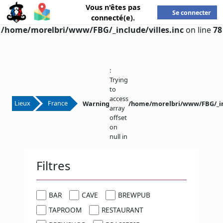
Vous n'êtes pas
Se connecter
Warning
: Undefined variable $Villes in
connecté(e).
/home/morelbri/www/FBG/_include/villes.inc
on line
78
:
Trying
to
access
Lieux
France
Warning
/home/morelbri/www/FBG/_in
array
offset
on
null in
Filtres
BAR
CAVE
BREWPUB
TAPROOM
RESTAURANT