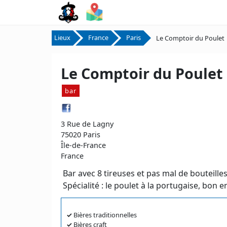
Lieux
France
Paris
Le Comptoir du Poulet
Le Comptoir du Poulet
bar
3 Rue de Lagny
75020 Paris
Île-de-France
France
Bar avec 8 tireuses et pas mal de bouteilles
Spécialité : le poulet à la portugaise, bon 
✓
Bières traditionnelles
✓
Bières craft