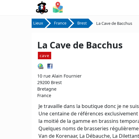
Lieux
France
Brest
La Cave de Bacchus
La Cave de Bacchus
cave
10 rue Alain Fournier
29200 Brest
Bretagne
France
Je travaille dans la boutique donc je ne suis
Une centaine de références exclusivement 
la moitié de la gamme en brassins tempora
Quelques noms de brasseries régulièrement 
Van de Korenaar, La Débauche, La Dilettante