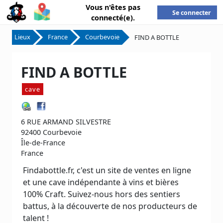
Vous n'êtes pas
Se connecter
connecté(e).
Lieux
France
Courbevoie
FIND A BOTTLE
FIND A BOTTLE
cave
6 RUE ARMAND SILVESTRE
92400 Courbevoie
Île-de-France
France
Findabottle.fr, c'est un site de ventes en ligne
et une cave indépendante à vins et bières
100% Craft. Suivez-nous hors des sentiers
battus, à la découverte de nos producteurs de
talent !