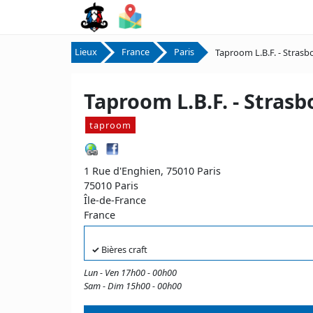
Lieux
France
Paris
Taproom L.B.F. - Strasb
Taproom L.B.F. - Strasb
taproom
1 Rue d'Enghien, 75010 Paris
75010 Paris
Île-de-France
France
✓
Bières craft
Lun - Ven 17h00 - 00h00
Sam - Dim 15h00 - 00h00