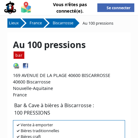
Vous n'êtes pas
Se connecter
connecté(e).
Lieux
France
Biscarrosse
Au 100 pressions
Au 100 pressions
bar
169 AVENUE DE LA PLAGE 40600 BISCARROSSE
40600 Biscarrosse
Nouvelle-Aquitaine
France
Bar & Cave à bières à Biscarrosse :
100 PRESSIONS
✓
Vente à emporter
✓
Bières traditionnelles
✓
Bières craft