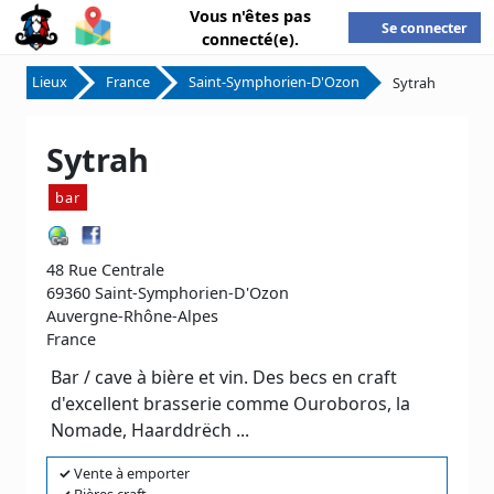
Vous n'êtes pas
Se connecter
connecté(e).
Lieux
France
Saint-Symphorien-D'Ozon
Sytrah
Sytrah
bar
48 Rue Centrale
69360 Saint-Symphorien-D'Ozon
Auvergne-Rhône-Alpes
France
Bar / cave à bière et vin. Des becs en craft
d'excellent brasserie comme Ouroboros, la
Nomade, Haarddrëch ...
✓
Vente à emporter