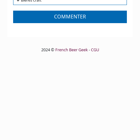
✓
Bières craft
COMMENTER
2024 ©
French Beer Geek
-
CGU