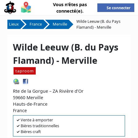
Vous n'êtes pas
Se connecter
connecté(e).
Wilde Leeuw (B. du Pays
Lieux
France
Merville
Flamand) - Merville
Wilde Leeuw (B. du Pays
Flamand) - Merville
taproom
Rte de la Gorgue – ZA Rivière d’Or
59660 Merville
Hauts-de-France
France
✓
Vente à emporter
✓
Bières traditionnelles
✓
Bières craft