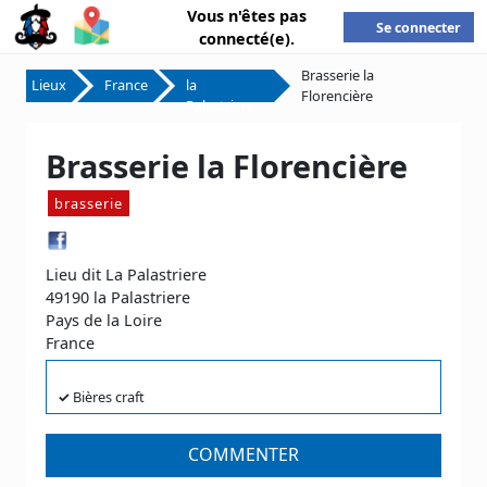
Vous n'êtes pas
Se connecter
connecté(e).
Brasserie la
Lieux
France
la
Florencière
Palastriere
Brasserie la Florencière
brasserie
Lieu dit La Palastriere
49190 la Palastriere
Pays de la Loire
France
✓
Bières craft
COMMENTER