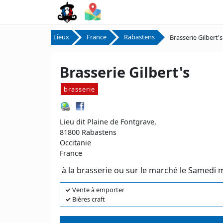
Lieux
France
Rabastens
Brasserie Gilbert's
Brasserie Gilbert's
brasserie
Lieu dit Plaine de Fontgrave,
81800 Rabastens
Occitanie
France
à la brasserie ou sur le marché le Samedi m
✓
Vente à emporter
✓
Bières craft