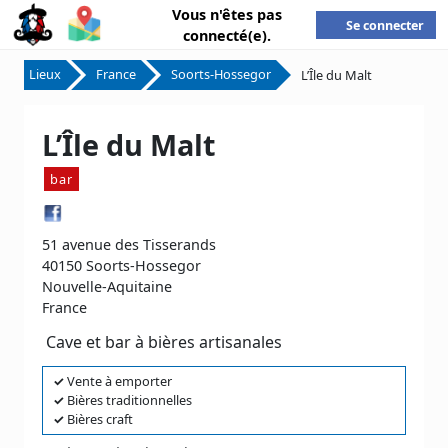
Vous n'êtes pas
Se connecter
connecté(e).
Lieux
France
Soorts-Hossegor
L’Île du Malt
L’Île du Malt
bar
51 avenue des Tisserands
40150 Soorts-Hossegor
Nouvelle-Aquitaine
France
Cave et bar à bières artisanales
✓
Vente à emporter
✓
Bières traditionnelles
✓
Bières craft