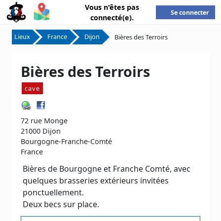
Vous n'êtes pas
Se connecter
connecté(e).
Lieux
France
Dijon
Bières des Terroirs
Bières des Terroirs
cave
72 rue Monge
21000 Dijon
Bourgogne-Franche-Comté
France
Bières de Bourgogne et Franche Comté, avec
quelques brasseries extérieurs invitées
ponctuellement.
Deux becs sur place.