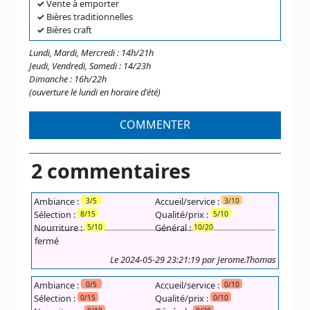
✓
Vente à emporter
✓
Bières traditionnelles
✓
Bières craft
Lundi, Mardi, Mercredi : 14h/21h
Jeudi, Vendredi, Samedi : 14/23h
Dimanche : 16h/22h
(ouverture le lundi en horaire d'été)
COMMENTER
2 commentaires
Ambiance :
Accueil/service :
3/5
3/10
Sélection :
Qualité/prix :
8/15
5/10
Nourriture :
Général :
5/10
10/20
fermé
Le 2024-05-29 23:21:19 par Jerome.Thomas
Ambiance :
Accueil/service :
0/5
0/10
Sélection :
Qualité/prix :
0/15
0/10