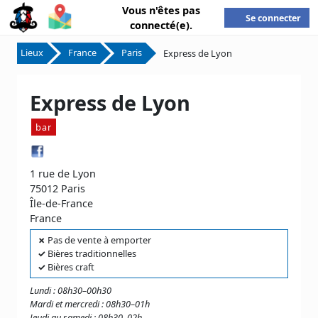
Vous n'êtes pas
Se connecter
connecté(e).
Lieux
France
Paris
Express de Lyon
Express de Lyon
bar
1 rue de Lyon
75012 Paris
Île-de-France
France
✗
Pas de vente à emporter
✓
Bières traditionnelles
✓
Bières craft
Lundi : 08h30–00h30
Mardi et mercredi : 08h30–01h
Jeudi au samedi : 08h30–02h