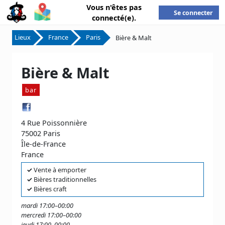
Vous n'êtes pas
Se connecter
connecté(e).
Lieux
France
Paris
Bière & Malt
Bière & Malt
bar
4 Rue Poissonnière
75002 Paris
Île-de-France
France
✓
Vente à emporter
✓
Bières traditionnelles
✓
Bières craft
mardi 17:00–00:00
mercredi 17:00–00:00
jeudi 17:00–00:00