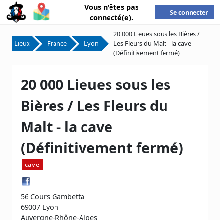
Vous n'êtes pas
Se connecter
connecté(e).
20 000 Lieues sous les Bières /
Lieux
France
Lyon
Les Fleurs du Malt - la cave
(Définitivement fermé)
20 000 Lieues sous les
Bières / Les Fleurs du
Malt - la cave
(Définitivement fermé)
cave
56 Cours Gambetta
69007 Lyon
Auvergne-Rhône-Alpes