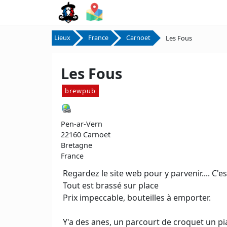
Lieux
France
Carnoet
Les Fous
Les Fous
brewpub
Pen-ar-Vern
22160 Carnoet
Bretagne
France
Regardez le site web pour y parvenir.... C'e
Tout est brassé sur place
Prix impeccable, bouteilles à emporter.
Y'a des anes, un parcourt de croquet un pi